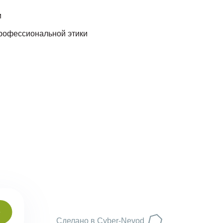
и
рофессиональной этики
о
данных
Сделано в Сyber-Nevod