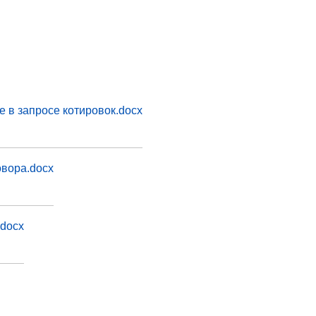
е в запросе котировок.docx
овора.docx
.docx