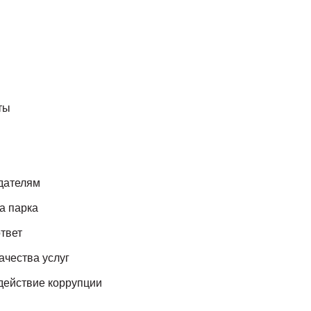
ты
дателям
а парка
твет
ачества услуг
действие коррупции