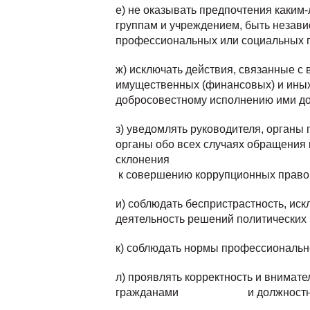
е) не оказывать предпочтения каки
группам и учреждением, быть незави
профессиональных или социальных г
ж) исключать действия, связанные с 
имущественных (финансовых) и иных
добросовестному исполнению ими до
з) уведомлять руководителя, органы
органы обо всех случаях обращения к
склонения
к совершению коррупционных право
и) соблюдать беспристрастность, ис
деятельность решений политических
к) соблюдать нормы профессионально
л) проявлять корректность и внимате
гражданами и должностным