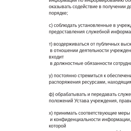
информации по информированию обще
оказывать содействие в получении 
порядке;
с) соблюдать установленные в учре
предоставления служебной информа
т) воздерживаться от публичных выс
в отношении деятельности учреждени
входит
в должностные обязанности сотрудн
у) постоянно стремиться к обеспече
распоряжения ресурсами, находящим
ф) обрабатывать и передавать слу
положений Устава учреждения, прав
х) принимать соответствующие меры
и конфиденциальности информации,
которой