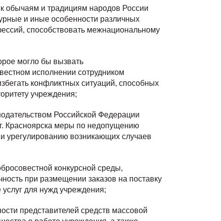
 к обычаям и традициям народов России
ьтурные и иные особенности различных
нфессий, способствовать межнациональному
;
торое могло бы вызвать
 исполнении сотрудником
избегать конфликтных ситуаций, способных
торитету учреждения;
нодательством Российской Федерации
г. Красноярска меры по недопущению
 и урегулированию возникающих случаев
добросовестной конкурсной среды,
чность при размещении заказов на поставку
 услуг для нужд учреждения;
ьности представителей средств массовой