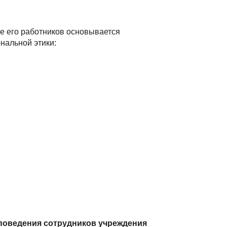
же его работников основывается
нальной этики:
 поведения
с
отрудников
учреждения