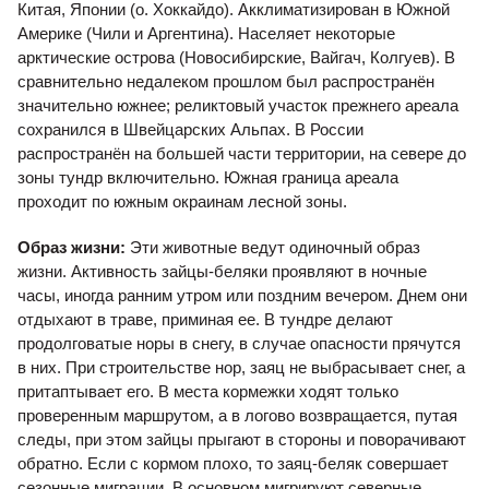
Китая, Японии (о. Хоккайдо). Акклиматизирован в Южной
Америке (Чили и Аргентина). Населяет некоторые
арктические острова (Новосибирские, Вайгач, Колгуев). В
сравнительно недалеком прошлом был распространён
значительно южнее; реликтовый участок прежнего ареала
сохранился в Швейцарских Альпах. В России
распространён на большей части территории, на севере до
зоны тундр включительно. Южная граница ареала
проходит по южным окраинам лесной зоны.
Образ жизни:
Эти животные ведут одиночный образ
жизни. Активность зайцы-беляки проявляют в ночные
часы, иногда ранним утром или поздним вечером. Днем они
отдыхают в траве, приминая ее. В тундре делают
продолговатые норы в снегу, в случае опасности прячутся
в них. При строительстве нор, заяц не выбрасывает снег, а
притаптывает его. В места кормежки ходят только
проверенным маршрутом, а в логово возвращается, путая
следы, при этом зайцы прыгают в стороны и поворачивают
обратно. Если с кормом плохо, то заяц-беляк совершает
сезонные миграции. В основном мигрируют северные