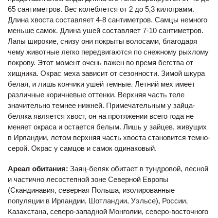
65 сантиметров. Вес колеблется от 2 до 5,3 килограмм.
Длина хвоста составляет 4-8 сантиметров. Самцы немного
меньше самок. Длина ушей составляет 7-10 сантиметров.
Лапы широкие, снизу они покрыты волосами, благодаря
чему животные легко передвигаются по снежному рыхлому
покрову. Этот момент очень важен во время бегства от
хищника. Окрас меха зависит от сезонности. Зимой шкура
белая, и лишь кончики ушей темные. Летний мех имеет
различные коричневые оттенки. Верхняя часть теле
значительно темнее нижней. Примечательным у зайца-
беляка является хвост, он на протяжении всего года не
меняет окраса и остается белым. Лишь у зайцев, живущих
в Ирландии, летом верхняя часть хвоста становится темно-
серой. Окрас у самцов и самок одинаковый.
Ареал обитания:
Заяц-беляк обитает в тундровой, лесной
и частично лесостепной зоне Северной Европы
(Скандинавия, северная Польша, изолированные
популяции в Ирландии, Шотландии, Уэльсе), России,
Казахстана, северо-западной Монголии, северо-восточного