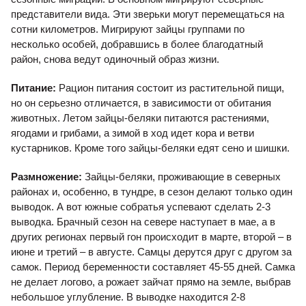
представители вида. Эти зверьки могут перемещаться на
сотни километров. Мигрируют зайцы группами по
несколько особей, добравшись в более благодатный
район, снова ведут одиночный образ жизни.
Питание:
Рацион питания состоит из растительной пищи,
но он серьезно отличается, в зависимости от обитания
животных. Летом зайцы-беляки питаются растениями,
ягодами и грибами, а зимой в ход идет кора и ветви
кустарников. Кроме того зайцы-беляки едят сено и шишки.
Размножение:
Зайцы-беляки, проживающие в северных
районах и, особенно, в тундре, в сезон делают только один
выводок. А вот южные собратья успевают сделать 2-3
выводка. Брачный сезон на севере наступает в мае, а в
других регионах первый гон происходит в марте, второй – в
июне и третий – в августе. Самцы дерутся друг с другом за
самок. Период беременности составляет 45-55 дней. Самка
не делает логово, а рожает зайчат прямо на земле, выбрав
небольшое углубление. В выводке находится 2-8