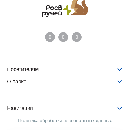
Посетителям
О парке
Конкурсы и розыгрыши
Новости
История
Аудиогид
Документы
Навигация
Животные
Аренда
Услуги
Политика обработки персональных данных
Растения
Опекуны