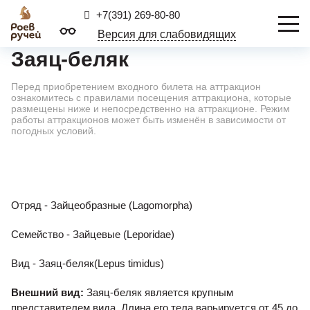
+7(391) 269-80-80
Версия для слабовидящих
Заяц-беляк
Перед приобретением входного билета на аттракцион
ознакомитесь с правилами посещения аттракциона, которые
размещены ниже и непосредственно на аттракционе. Режим
работы аттракционов может быть изменён в зависимости от
погодных условий.
Отряд - Зайцеобразные (Lagomorpha)
Семейство - Зайцевые (Leporidae)
Вид - Заяц-беляк(Lepus timidus)
Внешний вид:
Заяц-беляк является крупным
представителем вида. Длина его тела варьируется от 45 до