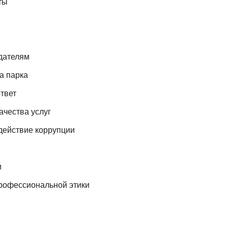
ты
дателям
а парка
твет
ачества услуг
действие коррупции
и
рофессиональной этики