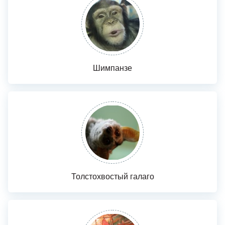
Шимпанзе
Толстохвостый галаго