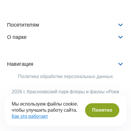
Посетителям
О парке
Конкурсы и розыгрыши
Новости
История
Аудиогид
Документы
Навигация
Животные
Аренда
Услуги
Политика обработки персональных данных
Растения
Опекуны
Животные
Виртуальный тур
Рекламодателям
2026 г. Красноярский парк флоры и фауны «Роев
События
ручей»
Правила поведения
Структура парка
Мы используем файлы cookie,
Помочь
Понятно
чтобы улучшить работу сайта.
Часы работы
Вопрос-ответ
Сделано в Сyber-Nevod
Как это работает
Контакты
Безбарьерная среда
Оценка качества услуг