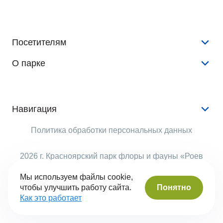
Посетителям
О парке
Конкурсы и розыгрыши
Новости
История
Аудиогид
Документы
Навигация
Животные
Аренда
Услуги
Политика обработки персональных данных
Растения
Опекуны
Животные
Виртуальный тур
Рекламодателям
2026 г. Красноярский парк флоры и фауны «Роев
События
ручей»
Правила поведения
Структура парка
Мы используем файлы cookie,
Помочь
Понятно
чтобы улучшить работу сайта.
Часы работы
Вопрос-ответ
Сделано в Сyber-Nevod
Как это работает
Контакты
Безбарьерная среда
Оценка качества услуг